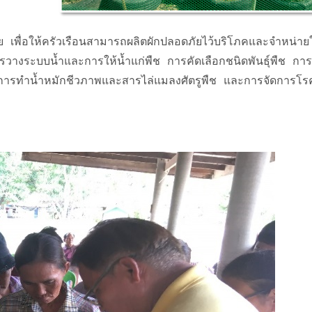
ค้นหาข้อมูล
และเอกสาร
ัย เพื่อให้ครัวเรือนสามารถผลิตผักปลอดภัยไว้บริโภคและจำหน่า
ารวางระบบน้ำและการให้น้ำแก่พืช การคัดเลือกชนิดพันธุ์พืช กา
ัติการทำน้ำหมักชีวภาพและสารไล่แมลงศัตรูพืช และการจัดการ
ช่วงเวลา :
6