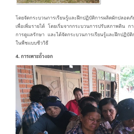
โดยจัดกระบวนการเรียนรู้และฝึกปฏิบัติการผลิตผักปลอดภ
เพื่อเพิ่มรายได้ โดยเริ่มจากกระบวนการปรับสภาพดิน ก
Search
การดูแลรักษา และได้จัดกระบวนการเรียนรู้และฝึกปฏิบ
for:
Search
ในพืชแบบชีววิธี
เลือกประเภท :
4. การเพาะถั่วงอก
Selected 0 of 