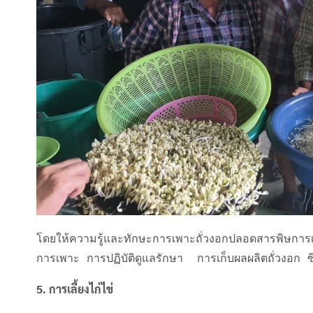
โดยให้ความรู้และทักษะการเพาะถั่วงอกปลอดสารพิษการเลือก
การเพาะ การปฏิบัติดูแลรักษา  การเก็บผลผลิตถั่วงอก ซึ่
5. การเลี้ยงไก่ไข่