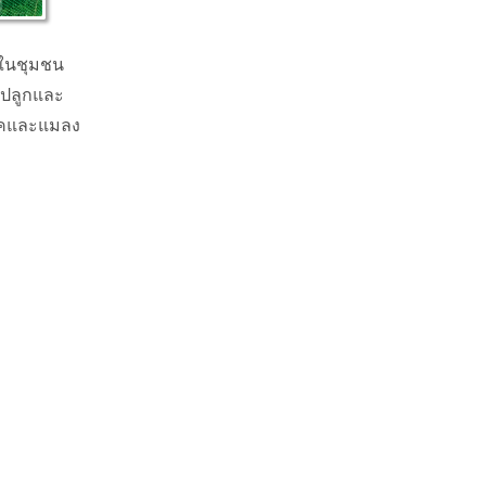
ล้างตัวกรอก
ยในชุมชน
รปลูกและ
โรคและแมลง