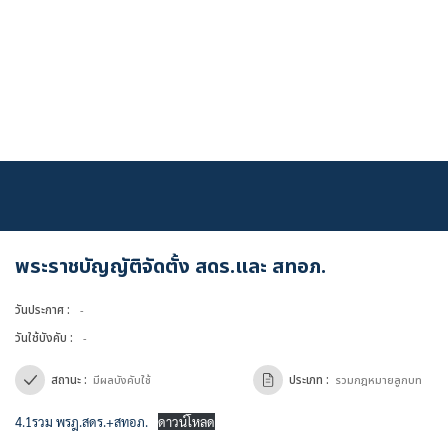
Skip
to
content
พระราชบัญญัติจัดตั้ง สดร.และ สทอภ.
วันประกาศ :
-
เข้าสู่ระบบ
วันใช้บังคับ :
-
สถานะ :
ประเภท :
มีผลบังคับใช้
รวมกฎหมายลูกบท
4.1รวม พรฎ.สดร.+สทอภ.
ดาวน์โหลด