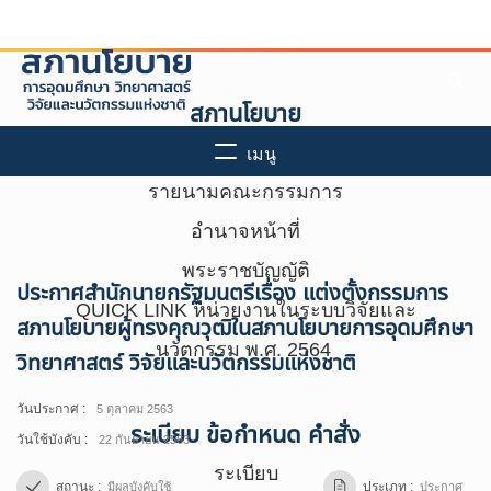
Skip
to
content
เมนู
เกี่ยวกับเรา
ประกาศสำนักนายกรัฐมนตรีเรื่อง แต่งตั้งกรรมการ
สภานโยบาย
สภานโยบายผู้ทรงคุณวุฒิในสภานโยบายการ
อุดมศึกษาวิทยาศาสตร์ วิจัยและนวัตกรรมแห่งชาติ
กฎหมายที่เกี่ยวข้อง
วันประกาศ :
5 ตุลาคม 2563
วันใช้บังคับ :
22 กันยายน 2563
ผลงานสำคัญ
สถานะ :
ประเภท :
มีผลบังคับใช้
ประกาศ