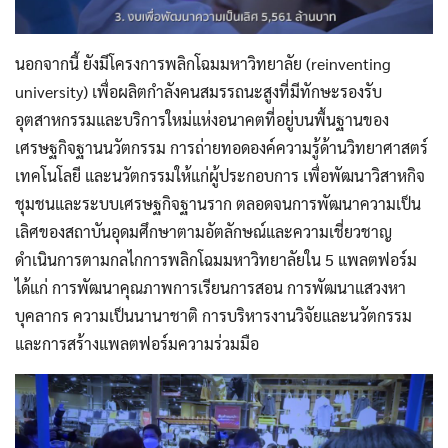
นอกจากนี้ ยังมีโครงการพลิกโฉมมหาวิทยาลัย (reinventing
university) เพื่อผลิตกำลังคนสมรรถนะสูงที่มีทักษะรองรับ
อุตสาหกรรมและบริการใหม่แห่งอนาคตที่อยู่บนพื้นฐานของ
ค้นหาข้อมูล
ล้างตัวกรอก
เศรษฐกิจฐานนวัตกรรม การถ่ายทอดองค์ความรู้ด้านวิทยาศาสตร์
เทคโนโลยี และนวัตกรรมให้แก่ผู้ประกอบการ เพื่อพัฒนาวิสาหกิจ
Search
for:
ชุมชนและระบบเศรษฐกิจฐานราก ตลอดจนการพัฒนาความเป็น
Search
เลิศของสถาบันอุดมศึกษาตามอัตลักษณ์และความเชี่ยวชาญ
เลือกประเภท :
ดำเนินการตามกลไกการพลิกโฉมมหาวิทยาลัยใน 5 แพลตฟอร์ม
ได้แก่ การพัฒนาคุณภาพการเรียนการสอน การพัฒนาแสวงหา
Selected 0 of 6
บุคลากร ความเป็นนานาชาติ การบริหารงานวิจัยและนวัตกรรม
และการสร้างแพลตฟอร์มความร่วมมือ
ช่วงเวลา :