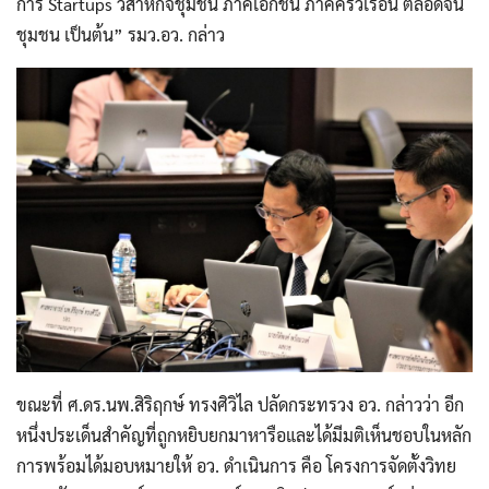
การ Startups วิสาหกิจชุมชน ภาคเอกชน ภาคครัวเรือน ตลอดจน
ชุมชน เป็นต้น” รมว.อว. กล่าว
ขณะที่ ศ.ดร.นพ.สิริฤกษ์ ทรงศิวิไล ปลัดกระทรวง อว. กล่าวว่า อีก
หนึ่งประเด็นสำคัญที่ถูกหยิบยกมาหารือและได้มีมติเห็นชอบในหลัก
การพร้อมได้มอบหมายให้ อว. ดำเนินการ คือ โครงการจัดตั้งวิทย